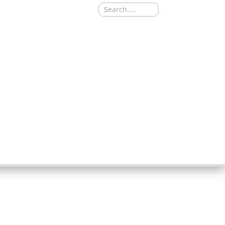
Search
for: