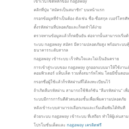
เข้าเว็บไซต์หลักของ nagaway
คลิกที่ปุ่ม “สมัครเป็นสมาชิก” บนหน้าแรก
กรอกข้อมูลที่จำเป็นต้อง ดังเช่น ชื่อ-ชื่อสกุล เบอร์โทร
ตั้งรหัสผ่านที่ปลอดภัยและก็จดจำได้ง่าย
ตรวจทานข้อมูลแล้วก็กดยืนยัน ต่อจากนั้นสามารถเริ่มต
ระบบ nagaway สมัคร มีความปลอดภัยสูง พร้อมระบบคุ้ม
ธนาคารระดับสากล
nagaway เข้าระบบ เร็วทันใจและไม่เป็นอันตราย
การเข้าสู่ระบบของ nagaway ถูกออกแบบมาให้ใช้งานง่ายแล
คอมพิวเตอร์ แท็บเล็ต รวมทั้งสมาร์ทโฟน โดยมีขั้นตอนดั
กรอกชื่อผู้ใช้แล้วก็รหัสผ่านที่ได้ลงทะเบียนไว้
ถ้าเกิดลืมรหัสผ่าน สามารถใช้ฟังก์ชัน “ลืมรหัสผ่าน” เพื่
ระบบมีการการันตีตัวตนสองชั้นเพื่อเพิ่มความปลอดภัย
หลังเข้าระบบสามารถเลือกเกมและเริ่มเดิมพันได้ทันที
ด้วยระบบ nagaway เข้าระบบ ที่เสถียร ทำให้ผู้เล่นสาม
โปรโมชั่นเด็ดและ
nagaway เครดิตฟรี