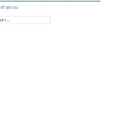
เข้าสู่ระบบ
นหา
รับ: