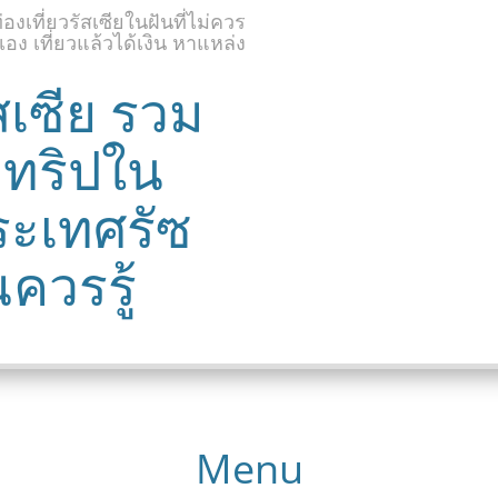
่องเที่ยวรัสเซียในฝันที่ไม่ควร
เอง เที่ยวแล้วได้เงิน หาแหล่ง
ัสเซีย รวม
ว ทริปใน
ะเทศรัซ
ณควรรู้
Menu