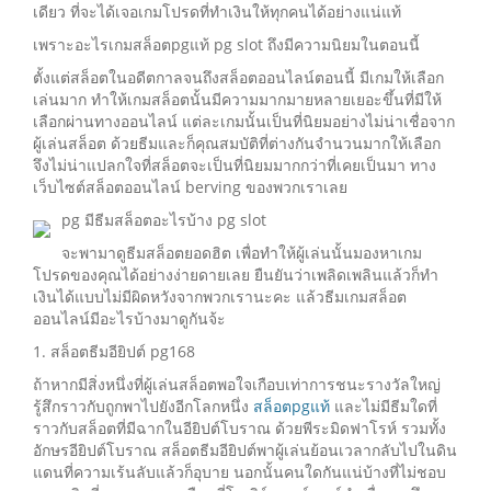
เดียว ที่จะได้เจอเกมโปรดที่ทำเงินให้ทุกคนได้อย่างแน่แท้
เพราะอะไรเกมสล็อตpgแท้ pg slot ถึงมีความนิยมในตอนนี้
ตั้งแต่สล็อตในอดีตกาลจนถึงสล็อตออนไลน์ตอนนี้ มีเกมให้เลือก
เล่นมาก ทำให้เกมสล็อตนั้นมีความมากมายหลายเยอะขึ้นที่มีให้
เลือกผ่านทางออนไลน์ แต่ละเกมนั้นเป็นที่นิยมอย่างไม่น่าเชื่อจาก
ผู้เล่นสล็อต ด้วยธีมและก็คุณสมบัติที่ต่างกันจำนวนมากให้เลือก
จึงไม่น่าแปลกใจที่สล็อตจะเป็นที่นิยมมากกว่าที่เคยเป็นมา ทาง
เว็บไซต์สล็อตออนไลน์ berving ของพวกเราเลย
pg มีธีมสล็อตอะไรบ้าง pg slot
จะพามาดูธีมสล็อตยอดฮิต เพื่อทำให้ผู้เล่นนั้นมองหาเกม
โปรดของคุณได้อย่างง่ายดายเลย ยืนยันว่าเพลิดเพลินแล้วก็ทำ
เงินได้แบบไม่มีผิดหวังจากพวกเรานะคะ แล้วธีมเกมสล็อต
ออนไลน์มีอะไรบ้างมาดูกันจ้ะ
1. สล็อตธีมอียิปต์ pg168
ถ้าหากมีสิ่งหนึ่งที่ผู้เล่นสล็อตพอใจเกือบเท่าการชนะรางวัลใหญ่
รู้สึกราวกับถูกพาไปยังอีกโลกหนึ่ง
สล็อตpgแท้
และไม่มีธีมใดที่
ราวกับสล็อตที่มีฉากในอียิปต์โบราณ ด้วยพีระมิดฟาโรห์ รวมทั้ง
อักษรอียิปต์โบราณ สล็อตธีมอียิปต์พาผู้เล่นย้อนเวลากลับไปในดิน
แดนที่ความเร้นลับแล้วก็อุบาย นอกนั้นคนใดกันแน่บ้างที่ไม่ชอบ