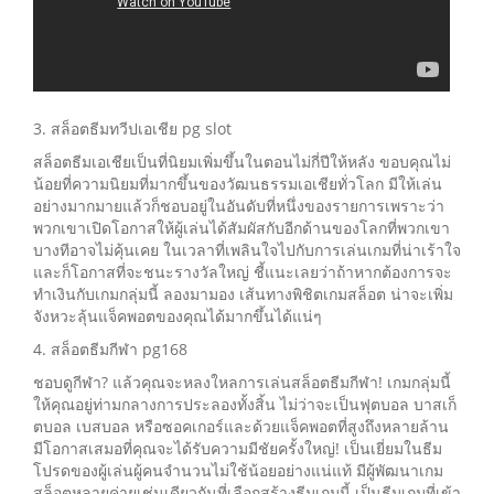
3. สล็อตธีมทวีปเอเชีย pg slot
สล็อตธีมเอเชียเป็นที่นิยมเพิ่มขึ้นในตอนไม่กี่ปีให้หลัง ขอบคุณไม่
น้อยที่ความนิยมที่มากขึ้นของวัฒนธรรมเอเชียทั่วโลก มีให้เล่น
อย่างมากมายแล้วก็ชอบอยู่ในอันดับที่หนึ่งของรายการเพราะว่า
พวกเขาเปิดโอกาสให้ผู้เล่นได้สัมผัสกับอีกด้านของโลกที่พวกเขา
บางทีอาจไม่คุ้นเคย ในเวลาที่เพลินใจไปกับการเล่นเกมที่น่าเร้าใจ
และก็โอกาสที่จะชนะรางวัลใหญ่ ชี้แนะเลยว่าถ้าหากต้องการจะ
ทำเงินกับเกมกลุ่มนี้ ลองมามอง เส้นทางพิชิตเกมสล็อต น่าจะเพิ่ม
จังหวะลุ้นแจ็คพอตของคุณได้มากขึ้นได้แน่ๆ
4. สล็อตธีมกีฬา pg168
ชอบดูกีฬา? แล้วคุณจะหลงใหลการเล่นสล็อตธีมกีฬา! เกมกลุ่มนี้
ให้คุณอยู่ท่ามกลางการประลองทั้งสิ้น ไม่ว่าจะเป็นฟุตบอล บาสเก็
ตบอล เบสบอล หรือซอคเกอร์และด้วยแจ็คพอตที่สูงถึงหลายล้าน
มีโอกาสเสมอที่คุณจะได้รับความมีชัยครั้งใหญ่! เป็นเยี่ยมในธีม
โปรดของผู้เล่นผู้คนจำนวนไม่ใช้น้อยอย่างแน่แท้ มีผู้พัฒนาเกม
สล็อตหลายค่ายเช่นเดียวกันที่เลือกสร้างธีมเกมนี้ เป็นธีมเกมที่เข้า