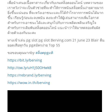
เพื่อนำเสนอเนื้อหาสาระเกี่ยวกับเกมสล็อตออนไลน์ บทความของ
เราหวังว่าจะเป็นตัวช่วยที่จะทำให้การพนันสล็อตนั้นง่ายดายมาก
ยิ่งขึ้นแน่นอน ที่จะหวังเอาชนะและก็ได้กำไรจากการพนันได้มาก
ขึ้น เรียนรู้ก่อนจะลงพนัน คงจะทำให้ผู้เล่นสามารถเพิ่มโอกาส
สำหรับการเอาชนะได้และสนุกไปกับการเพลิดเพลินเจริญใจ
สำหรับการเดิมพันสล็อตออนไลน์ แนะนำว่าให้มาทดลองสัมผัส
ด้วยตัวเองกันนะคะ
ทางเข้าเล่น pg slot pg slot Berving.com 21 June 23 Blair คืน
ยอดเสียทุกวัน pgสมัครง่าย Top 55
ขอขอบคุณมากby
สล็อตpgแท้
https://bit.ly/berving
http://ow.ly/uH1J50OHwk8
https://rebrand.ly/berving
https://wow.in.th/berving