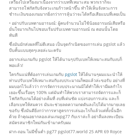
เหวี่ยงไปเหวี่ยงมาเนื่องจากว่าเบทที่เหมาะสม พวกเราก็จะ
สามารถโฟกัสกับจังหวะเกมก้าวหน้าขึ้น ทำให้เห็นจังหวะการ
ชำระเงินของเกมมากยิ่งกว่าการลุ้นว่าจะได้หรือเสียแบบที่เคยเป็น
• อย่าปรับเบทตามอารมณ์: ผู้คนจำนวนไม่ใช้น้อยอารมณ์เสียหรือ
มั่นใจมากเกินไปชอบเริ่มปรับเบทตามอารมณ์ ณ ตอนนั้นโดย
ทันที
ซึ่งมันมักส่งผลที่ไม่ดีเสมอ เป็นจุดกำเนิดของการเล่น pgslot แล้ว
บีบคั้นแบบสุดๆเลยล่ะนะครับ
อยากเล่นเกมกับ pgslot ให้ได้นานๆปรับเบทให้เหมาะสมกับงบก็
พอแล้ว!
ใครกันแน่ที่ต้องการเล่นเกมกับ
pgslot
ให้ได้นานๆผมแนะนำให้
ท่านปรับเบทให้เหมาะสมกับงบประมาณก็พอแล้วล่ะขอรับ อย่างที่
ผมบอกไว้แล้วว่า การจัดการงบประมาณมิได้ทำให้เรามีผลกำไร
เยอะขึ้นเรื่อยๆ 100% แต่มันทำให้พวกเราสามารถจัดการและก็
โฟกัสกับเกมได้อย่างเต็มที่ งบที่เด่นชัด แบ่งรอบการเล่น และก็
เลือกเบทให้สมควร มันจะช่วยลดความกดดันลงไปได้มากมายเลย
ขอรับ ซึ่งมันดียิ่งกว่าการหาสูตรการเล่นอะไรก็แล้วแต่ทั้งนั้นอีก
ด้วย ถ้าคุณอยากลองเล่นเกมpg77 กับเราล่ะก็ อย่าลืมลงทะเบียน
สมัครสมาชิกใหม่กันเข้ามาครับผม
ฝาก-ถอน ไม่มีขั้นต่ำ pg77 pgslot77.world 25 APR 69 Royce