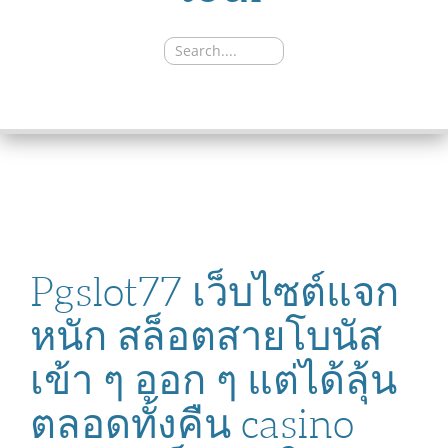
Search
for:
SKIP
TO
CONTENT
Pgslot77 เว็บไซต์แจก
หนัก สล็อตสายโบนัส
เข้า ๆ ออก ๆ แต่ได้ลุ้น
ตลอดทั้งคืน casino