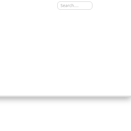
Search
for: