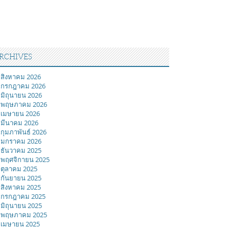
RCHIVES
สิงหาคม 2026
กรกฎาคม 2026
มิถุนายน 2026
พฤษภาคม 2026
เมษายน 2026
มีนาคม 2026
กุมภาพันธ์ 2026
มกราคม 2026
ธันวาคม 2025
พฤศจิกายน 2025
ตุลาคม 2025
กันยายน 2025
สิงหาคม 2025
กรกฎาคม 2025
มิถุนายน 2025
พฤษภาคม 2025
เมษายน 2025