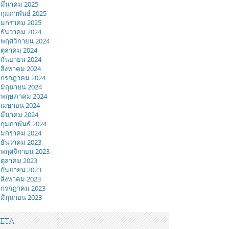
มีนาคม 2025
กุมภาพันธ์ 2025
มกราคม 2025
ธันวาคม 2024
พฤศจิกายน 2024
ตุลาคม 2024
กันยายน 2024
สิงหาคม 2024
กรกฎาคม 2024
มิถุนายน 2024
พฤษภาคม 2024
เมษายน 2024
มีนาคม 2024
กุมภาพันธ์ 2024
มกราคม 2024
ธันวาคม 2023
พฤศจิกายน 2023
ตุลาคม 2023
กันยายน 2023
สิงหาคม 2023
กรกฎาคม 2023
มิถุนายน 2023
ETA