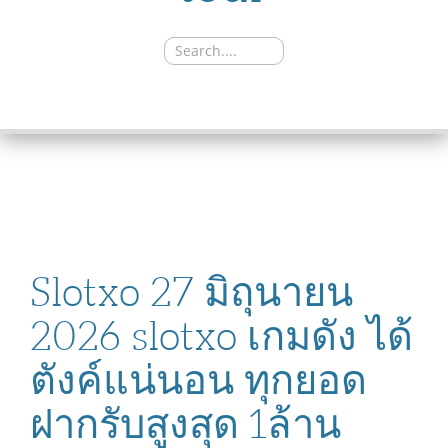
Search
for:
SKIP
TO
CONTENT
Slotxo 27 มิถุนายน
2026 slotxo เกมดัง ได้
ตังค์แน่นอน ทุกยอด
ฝากรับสูงสุด 1ล้าน