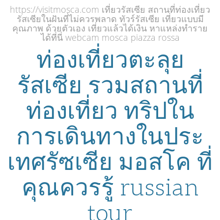
https://visitmosca.com เที่ยวรัสเซีย สถานที่ท่องเที่ยว
รัสเซียในฝันที่ไม่ควรพลาด ทัวร์รัสเซีย เที่ยวแบบมี
คุณภาพ ด้วยตัวเอง เที่ยวแล้วได้เงิน หาแหล่งทำราย
ได้ที่นี่ webcam mosca piazza rossa
ท่องเที่ยวตะลุย
รัสเซีย รวมสถานที่
ท่องเที่ยว ทริปใน
การเดินทางในประ
เทศรัซเซีย มอสโค ที่
คุณควรรู้ russian
tour