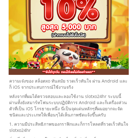
ความเจ๋งของ สล็อตxo ทันสมัย รวดเร็วทันใจ ผ่าน Android และ
ก็ iOS จากประสบการณ์ใช้งานจริง
หลังจากที่ผมได้ตรวจสอบและลองใช้งาน slotxo24hr ระบบนี้
ผ่านทั้งยังสมาร์ทโฟนระบบปฏิบัติการ Android และก็เครื่องส่วน
ตัวที่เป็น iOS โกรธายะหนึ่ง นี่เป็นจุดเด่นหลักๆที่ผมอยากจะจัด
ชนิดและประเภทให้เพื่อนๆได้เห็นภาพชัดแจ้งขึ้นครับ
1. ความมีประสิทธิภาพของกราฟิกและก็การโหลดที่รวดเร็วทันใจ
slotxo24hr