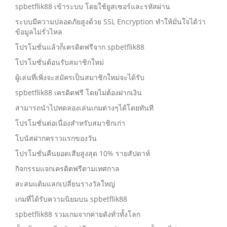
spbetflik88 เข้าระบบ โดยใช้ยูสเซอร์และรหัสผ่าน
ระบบมีความปลอดภัยสูงด้วย SSL Encryption ทำให้มั่นใจได้ว่า
ข้อมูลไม่รั่วไหล
โปรโมชั่นแล้วก็เครดิตฟรีจาก spbetflik88
โปรโมชั่นต้อนรับสมาชิกใหม่
ผู้เล่นที่เพิ่งจะสมัครเป็นสมาชิกใหม่จะได้รับ
spbetflik88 เครดิตฟรี โดยไม่ต้องฝากเงิน
สามารถนำไปทดลองเล่นเกมต่างๆได้โดยทันที
โปรโมชั่นต่อเนื่องสำหรับสมาชิกเก่า
โบนัสฝากคราวแรกของวัน
โปรโมชั่นคืนยอดเสียสูงสุด 10% รายสัปดาห์
กิจกรรมแจกเครดิตฟรีตามเทศกาล
สะสมแต้มแลกเปลี่ยนรางวัลใหญ่
เกมที่ได้รับความนิยมบน spbetflik88
spbetflik88 รวมเกมจากค่ายดังทั่วทั้งโลก