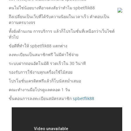
คนไม่ใช่น้อยบางทีอาจสงสัยว่าทำไม spbetflik88
ถึงเปลี่ยนเป็นเว็บที่ได้รับความนิยมในเวลาเร็ว คำตอบเป็น
ความครบวงจร
ทั้งยังด้านเกม การบริการ แล้วก็โปรโมชั่นที่เหนือกว่าเว็บไซต์
ทั่วไป
ข้อดีที่ทำให้ spbetflik88 แตกต่าง
ลงทะเบียนเป็นสมาชิกฟรี ไม่มีค่าใช้จ่าย
ระบบฝากถอนอัตโนมัติ รวดเร็วใน 30 วินาที
รองรับการใช้งานทุกเครื่องใช้ไม้สอย
โปรโมชั่นเครดิตฟรีแล้วก็โบนัสสม่ำเสมอ
คณะทำงานมือโปรดูแลตลอด 1 วัน
ขั้นตอนการลงทะเบียนสมัครสมาชิก
spbetflik88