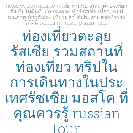
https://visitmosca.com เที่ยวรัสเซีย สถานที่ท่องเที่ยว
รัสเซียในฝันที่ไม่ควรพลาด ทัวร์รัสเซีย เที่ยวแบบมี
คุณภาพ ด้วยตัวเอง เที่ยวแล้วได้เงิน หาแหล่งทำราย
ได้ที่นี่ webcam mosca piazza rossa
ท่องเที่ยวตะลุย
รัสเซีย รวมสถานที่
ท่องเที่ยว ทริปใน
การเดินทางในประ
เทศรัซเซีย มอสโค ที่
คุณควรรู้ russian
tour