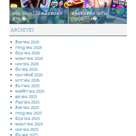
เล่น joker123 สล็อตแตก
สล็อตแตกง่ายกับ
ง่าย �...
pgslot77 เ�...
ARCHIVES
สิงหาคม 2026
กรกฎาคม 2026
มิถุนายน 2026
พฤษภาคม 2026
เมษายน 2026
มีนาคม 2026
กุมภาพันธ์ 2026
มกราคม 2026
ธันวาคม 2025
พฤศจิกายน 2025
ตุลาคม 2025
กันยายน 2025
สิงหาคม 2025
กรกฎาคม 2025
มิถุนายน 2025
พฤษภาคม 2025
เมษายน 2025
มีนาคม 2025