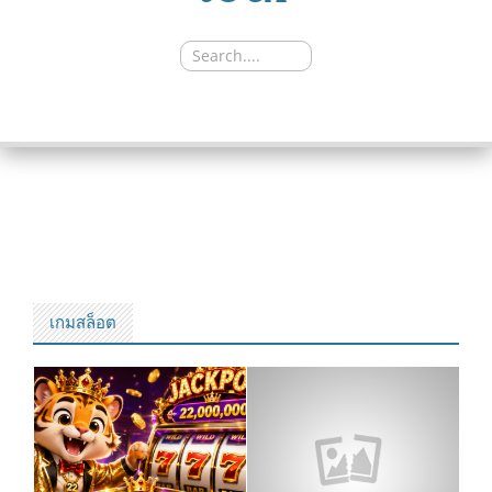
Search
for:
SKIP
TO
CONTENT
เกมสล็อต