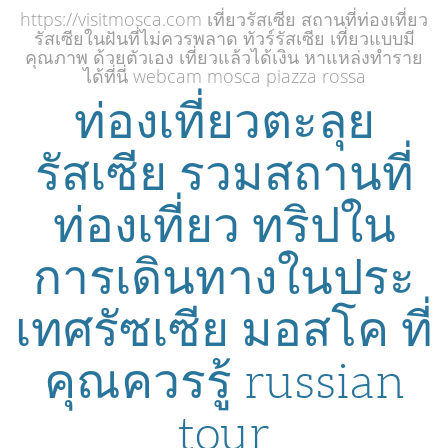
https://visitmosca.com เที่ยวรัสเซีย สถานที่ท่องเที่ยว
รัสเซียในฝันที่ไม่ควรพลาด ทัวร์รัสเซีย เที่ยวแบบมี
คุณภาพ ด้วยตัวเอง เที่ยวแล้วได้เงิน หาแหล่งทำราย
ได้ที่นี่ webcam mosca piazza rossa
ท่องเที่ยวตะลุย
รัสเซีย รวมสถานที่
ท่องเที่ยว ทริปใน
การเดินทางในประ
เทศรัซเซีย มอสโค ที่
คุณควรรู้ russian
tour