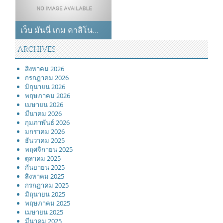
เว็บ มันนี่ เกม คาสิโน...
ARCHIVES
สิงหาคม 2026
กรกฎาคม 2026
มิถุนายน 2026
พฤษภาคม 2026
เมษายน 2026
มีนาคม 2026
กุมภาพันธ์ 2026
มกราคม 2026
ธันวาคม 2025
พฤศจิกายน 2025
ตุลาคม 2025
กันยายน 2025
สิงหาคม 2025
กรกฎาคม 2025
มิถุนายน 2025
พฤษภาคม 2025
เมษายน 2025
มีนาคม 2025