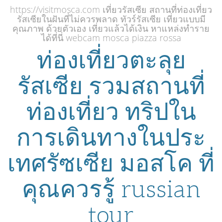
https://visitmosca.com เที่ยวรัสเซีย สถานที่ท่องเที่ยว
รัสเซียในฝันที่ไม่ควรพลาด ทัวร์รัสเซีย เที่ยวแบบมี
คุณภาพ ด้วยตัวเอง เที่ยวแล้วได้เงิน หาแหล่งทำราย
ได้ที่นี่ webcam mosca piazza rossa
ท่องเที่ยวตะลุย
รัสเซีย รวมสถานที่
ท่องเที่ยว ทริปใน
การเดินทางในประ
เทศรัซเซีย มอสโค ที่
คุณควรรู้ russian
tour