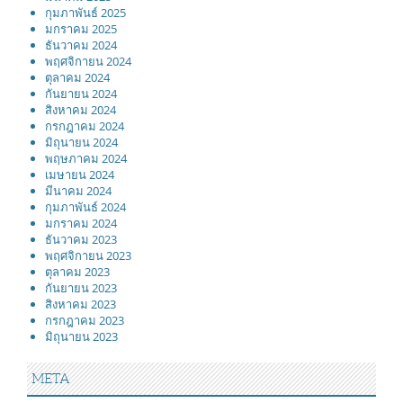
กุมภาพันธ์ 2025
มกราคม 2025
ธันวาคม 2024
พฤศจิกายน 2024
ตุลาคม 2024
กันยายน 2024
สิงหาคม 2024
กรกฎาคม 2024
มิถุนายน 2024
พฤษภาคม 2024
เมษายน 2024
มีนาคม 2024
กุมภาพันธ์ 2024
มกราคม 2024
ธันวาคม 2023
พฤศจิกายน 2023
ตุลาคม 2023
กันยายน 2023
สิงหาคม 2023
กรกฎาคม 2023
มิถุนายน 2023
META