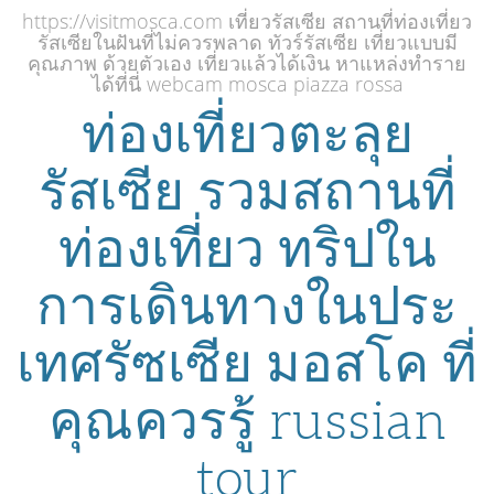
https://visitmosca.com เที่ยวรัสเซีย สถานที่ท่องเที่ยว
รัสเซียในฝันที่ไม่ควรพลาด ทัวร์รัสเซีย เที่ยวแบบมี
คุณภาพ ด้วยตัวเอง เที่ยวแล้วได้เงิน หาแหล่งทำราย
ได้ที่นี่ webcam mosca piazza rossa
ท่องเที่ยวตะลุย
รัสเซีย รวมสถานที่
ท่องเที่ยว ทริปใน
การเดินทางในประ
เทศรัซเซีย มอสโค ที่
คุณควรรู้ russian
tour