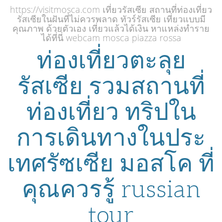
https://visitmosca.com เที่ยวรัสเซีย สถานที่ท่องเที่ยว
รัสเซียในฝันที่ไม่ควรพลาด ทัวร์รัสเซีย เที่ยวแบบมี
คุณภาพ ด้วยตัวเอง เที่ยวแล้วได้เงิน หาแหล่งทำราย
ได้ที่นี่ webcam mosca piazza rossa
ท่องเที่ยวตะลุย
รัสเซีย รวมสถานที่
ท่องเที่ยว ทริปใน
การเดินทางในประ
เทศรัซเซีย มอสโค ที่
คุณควรรู้ russian
tour