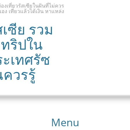
่องเที่ยวรัสเซียในฝันที่ไม่ควร
เอง เที่ยวแล้วได้เงิน หาแหล่ง
ัสเซีย รวม
ว ทริปใน
ะเทศรัซ
ณควรรู้
Menu