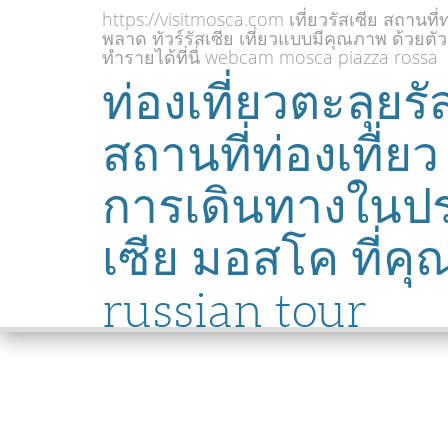
https://visitmosca.com เที่ยวรัสเซีย สถานที่ท
พลาด ทัวร์รัสเซีย เที่ยวแบบมีคุณภาพ ด้วยตัว
ทำรายได้ที่นี่ webcam mosca piazza rossa
ท่องเที่ยวตะลุยร
สถานที่ท่องเที่ย
การเดินทางในปร
เซีย มอสโค ที่คุ
russian tour