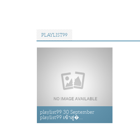
SKIP
TO
CONTENT
PLAYLIST99
playlist99 30 September
playlist99 เข้าสู่�...