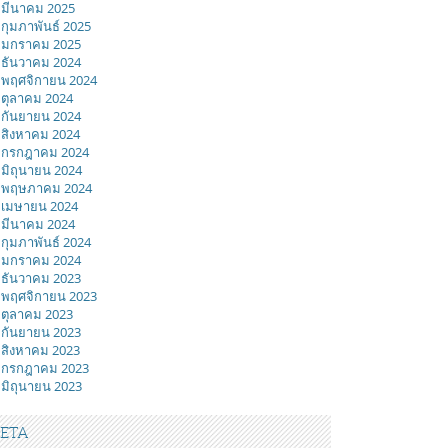
มีนาคม 2025
กุมภาพันธ์ 2025
มกราคม 2025
ธันวาคม 2024
พฤศจิกายน 2024
ตุลาคม 2024
กันยายน 2024
สิงหาคม 2024
กรกฎาคม 2024
มิถุนายน 2024
พฤษภาคม 2024
เมษายน 2024
มีนาคม 2024
กุมภาพันธ์ 2024
มกราคม 2024
ธันวาคม 2023
พฤศจิกายน 2023
ตุลาคม 2023
กันยายน 2023
สิงหาคม 2023
กรกฎาคม 2023
มิถุนายน 2023
ETA