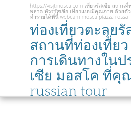
https://visitmosca.com เที่ยวรัสเซีย สถานที่ท
พลาด ทัวร์รัสเซีย เที่ยวแบบมีคุณภาพ ด้วยตัว
ทำรายได้ที่นี่ webcam mosca piazza rossa
ท่องเที่ยวตะลุยร
สถานที่ท่องเที่ย
การเดินทางในปร
เซีย มอสโค ที่คุ
russian tour