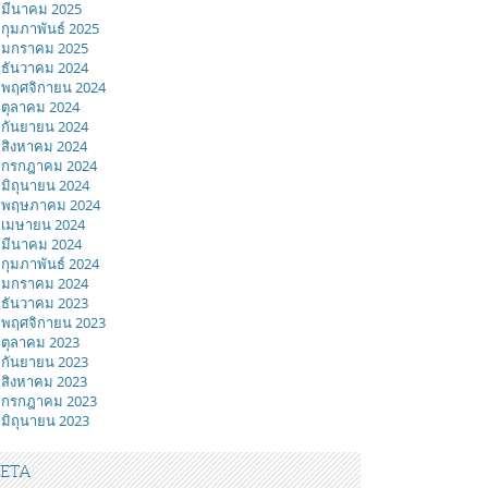
มีนาคม 2025
กุมภาพันธ์ 2025
มกราคม 2025
ธันวาคม 2024
พฤศจิกายน 2024
ตุลาคม 2024
กันยายน 2024
สิงหาคม 2024
กรกฎาคม 2024
มิถุนายน 2024
พฤษภาคม 2024
เมษายน 2024
มีนาคม 2024
กุมภาพันธ์ 2024
มกราคม 2024
ธันวาคม 2023
พฤศจิกายน 2023
ตุลาคม 2023
กันยายน 2023
สิงหาคม 2023
กรกฎาคม 2023
มิถุนายน 2023
ETA