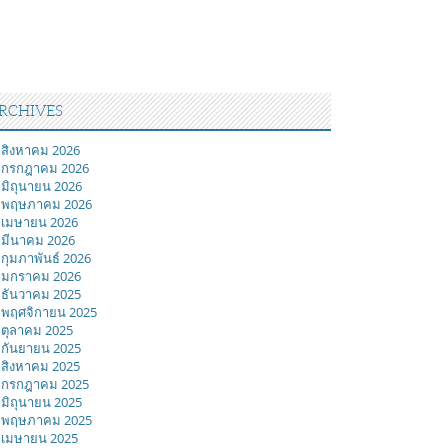
RCHIVES
สิงหาคม 2026
กรกฎาคม 2026
มิถุนายน 2026
พฤษภาคม 2026
เมษายน 2026
มีนาคม 2026
กุมภาพันธ์ 2026
มกราคม 2026
ธันวาคม 2025
พฤศจิกายน 2025
ตุลาคม 2025
กันยายน 2025
สิงหาคม 2025
กรกฎาคม 2025
มิถุนายน 2025
พฤษภาคม 2025
เมษายน 2025