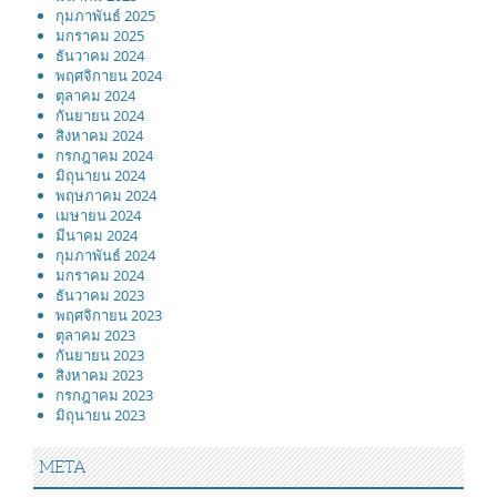
กุมภาพันธ์ 2025
มกราคม 2025
ธันวาคม 2024
พฤศจิกายน 2024
ตุลาคม 2024
กันยายน 2024
สิงหาคม 2024
กรกฎาคม 2024
มิถุนายน 2024
พฤษภาคม 2024
เมษายน 2024
มีนาคม 2024
กุมภาพันธ์ 2024
มกราคม 2024
ธันวาคม 2023
พฤศจิกายน 2023
ตุลาคม 2023
กันยายน 2023
สิงหาคม 2023
กรกฎาคม 2023
มิถุนายน 2023
META