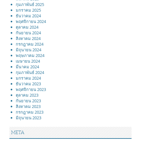
กุมภาพันธ์ 2025
มกราคม 2025
ธันวาคม 2024
พฤศจิกายน 2024
ตุลาคม 2024
กันยายน 2024
สิงหาคม 2024
กรกฎาคม 2024
มิถุนายน 2024
พฤษภาคม 2024
เมษายน 2024
มีนาคม 2024
กุมภาพันธ์ 2024
มกราคม 2024
ธันวาคม 2023
พฤศจิกายน 2023
ตุลาคม 2023
กันยายน 2023
สิงหาคม 2023
กรกฎาคม 2023
มิถุนายน 2023
META