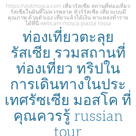
https://visitmosca.com เที่ยวรัสเซีย สถานที่ท่องเที่ยว
รัสเซียในฝันที่ไม่ควรพลาด ทัวร์รัสเซีย เที่ยวแบบมี
คุณภาพ ด้วยตัวเอง เที่ยวแล้วได้เงิน หาแหล่งทำราย
ได้ที่นี่ webcam mosca piazza rossa
ท่องเที่ยวตะลุย
รัสเซีย รวมสถานที่
ท่องเที่ยว ทริปใน
การเดินทางในประ
เทศรัซเซีย มอสโค ที่
คุณควรรู้ russian
tour