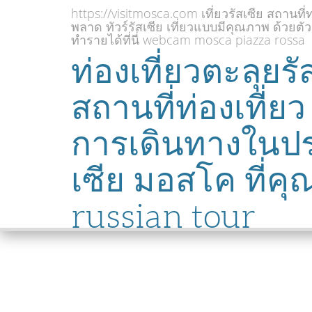
https://visitmosca.com เที่ยวรัสเซีย สถานที่ท
พลาด ทัวร์รัสเซีย เที่ยวแบบมีคุณภาพ ด้วยตัว
ทำรายได้ที่นี่ webcam mosca piazza rossa
ท่องเที่ยวตะลุยร
สถานที่ท่องเที่ย
การเดินทางในปร
เซีย มอสโค ที่คุ
russian tour