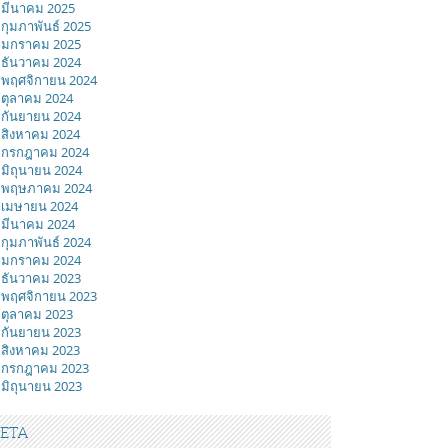
มีนาคม 2025
กุมภาพันธ์ 2025
มกราคม 2025
ธันวาคม 2024
พฤศจิกายน 2024
ตุลาคม 2024
กันยายน 2024
สิงหาคม 2024
กรกฎาคม 2024
มิถุนายน 2024
พฤษภาคม 2024
เมษายน 2024
มีนาคม 2024
กุมภาพันธ์ 2024
มกราคม 2024
ธันวาคม 2023
พฤศจิกายน 2023
ตุลาคม 2023
กันยายน 2023
สิงหาคม 2023
กรกฎาคม 2023
มิถุนายน 2023
ETA