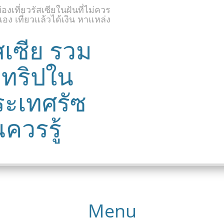
่องเที่ยวรัสเซียในฝันที่ไม่ควร
เอง เที่ยวแล้วได้เงิน หาแหล่ง
ัสเซีย รวม
ว ทริปใน
ะเทศรัซ
ณควรรู้
Menu