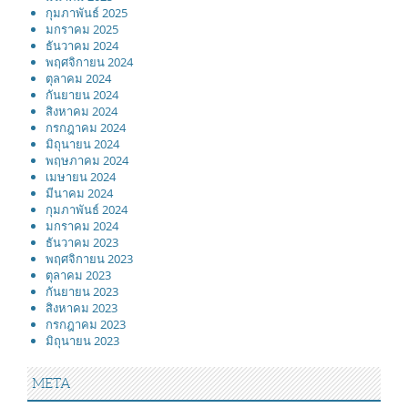
กุมภาพันธ์ 2025
มกราคม 2025
ธันวาคม 2024
พฤศจิกายน 2024
ตุลาคม 2024
กันยายน 2024
สิงหาคม 2024
กรกฎาคม 2024
มิถุนายน 2024
พฤษภาคม 2024
เมษายน 2024
มีนาคม 2024
กุมภาพันธ์ 2024
มกราคม 2024
ธันวาคม 2023
พฤศจิกายน 2023
ตุลาคม 2023
กันยายน 2023
สิงหาคม 2023
กรกฎาคม 2023
มิถุนายน 2023
META