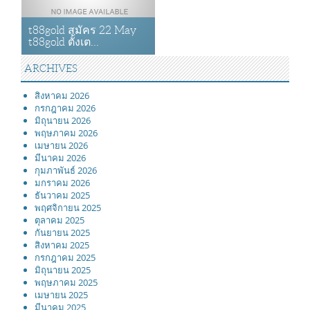
t88gold สมัคร 22 May
t88gold ตั้งเต...
ARCHIVES
สิงหาคม 2026
กรกฎาคม 2026
มิถุนายน 2026
พฤษภาคม 2026
เมษายน 2026
มีนาคม 2026
กุมภาพันธ์ 2026
มกราคม 2026
ธันวาคม 2025
พฤศจิกายน 2025
ตุลาคม 2025
กันยายน 2025
สิงหาคม 2025
กรกฎาคม 2025
มิถุนายน 2025
พฤษภาคม 2025
เมษายน 2025
มีนาคม 2025