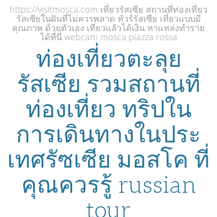
https://visitmosca.com เที่ยวรัสเซีย สถานที่ท่องเที่ยว
รัสเซียในฝันที่ไม่ควรพลาด ทัวร์รัสเซีย เที่ยวแบบมี
คุณภาพ ด้วยตัวเอง เที่ยวแล้วได้เงิน หาแหล่งทำราย
ได้ที่นี่ webcam mosca piazza rossa
ท่องเที่ยวตะลุย
รัสเซีย รวมสถานที่
ท่องเที่ยว ทริปใน
การเดินทางในประ
เทศรัซเซีย มอสโค ที่
คุณควรรู้ russian
tour