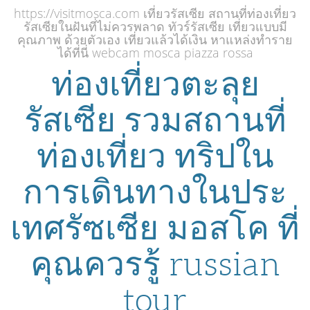
https://visitmosca.com เที่ยวรัสเซีย สถานที่ท่องเที่ยว
รัสเซียในฝันที่ไม่ควรพลาด ทัวร์รัสเซีย เที่ยวแบบมี
คุณภาพ ด้วยตัวเอง เที่ยวแล้วได้เงิน หาแหล่งทำราย
ได้ที่นี่ webcam mosca piazza rossa
ท่องเที่ยวตะลุย
รัสเซีย รวมสถานที่
ท่องเที่ยว ทริปใน
การเดินทางในประ
เทศรัซเซีย มอสโค ที่
คุณควรรู้ russian
tour