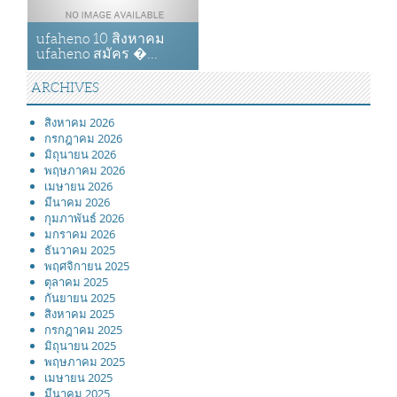
ufaheno 10 สิงหาคม
ufaheno สมัคร �...
ARCHIVES
สิงหาคม 2026
กรกฎาคม 2026
มิถุนายน 2026
พฤษภาคม 2026
เมษายน 2026
มีนาคม 2026
กุมภาพันธ์ 2026
มกราคม 2026
ธันวาคม 2025
พฤศจิกายน 2025
ตุลาคม 2025
กันยายน 2025
สิงหาคม 2025
กรกฎาคม 2025
มิถุนายน 2025
พฤษภาคม 2025
เมษายน 2025
มีนาคม 2025