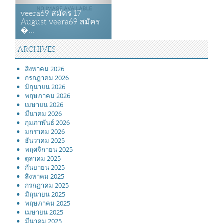
veera69 สมัคร 17
August veera69 สมัคร
�...
ARCHIVES
สิงหาคม 2026
กรกฎาคม 2026
มิถุนายน 2026
พฤษภาคม 2026
เมษายน 2026
มีนาคม 2026
กุมภาพันธ์ 2026
มกราคม 2026
ธันวาคม 2025
พฤศจิกายน 2025
ตุลาคม 2025
กันยายน 2025
สิงหาคม 2025
กรกฎาคม 2025
มิถุนายน 2025
พฤษภาคม 2025
เมษายน 2025
มีนาคม 2025