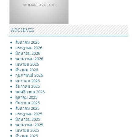
ARCHIVES
สิงหาคม 2026
กรกฎาคม 2026
มิถุนายน 2026
พฤษภาคม 2026
เมษายน 2026
มีนาคม 2026
กุมภาพันธ์ 2026
มกราคม 2026
ธันวาคม 2025
พฤศจิกายน 2025
ตุลาคม 2025
กันยายน 2025
สิงหาคม 2025
กรกฎาคม 2025
มิถุนายน 2025
พฤษภาคม 2025
เมษายน 2025
มีนาคม 2025