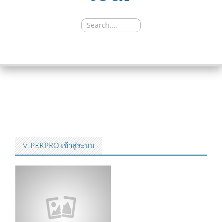
Search
for:
SKIP
TO
CONTENT
VIPERPRO เข้าสู่ระบบ