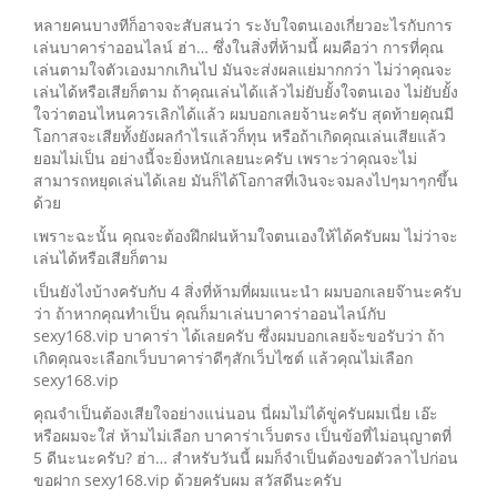
หลายคนบางทีก็อาจจะสับสนว่า ระงับใจตนเองเกี่ยวอะไรกับการ
เล่นบาคาร่าออนไลน์ ฮ่า… ซึ่งในสิ่งที่ห้ามนี้ ผมคือว่า การที่คุณ
เล่นตามใจตัวเองมากเกินไป มันจะส่งผลแย่มากกว่า ไม่ว่าคุณจะ
เล่นได้หรือเสียก็ตาม ถ้าคุณเล่นได้แล้วไม่ยับยั้งใจตนเอง ไม่ยับยั้ง
ใจว่าตอนไหนควรเลิกได้แล้ว ผมบอกเลยจ้านะครับ สุดท้ายคุณมี
โอกาสจะเสียทั้งยังผลกำไรแล้วก็ทุน หรือถ้าเกิดคุณเล่นเสียแล้ว
ยอมไม่เป็น อย่างนี้จะยิ่งหนักเลยนะครับ เพราะว่าคุณจะไม่
สามารถหยุดเล่นได้เลย มันก็ได้โอกาสที่เงินจะจมลงไปๆมาๆกขึ้น
ด้วย
เพราะฉะนั้น คุณจะต้องฝึกฝนห้ามใจตนเองให้ได้ครับผม ไม่ว่าจะ
เล่นได้หรือเสียก็ตาม
เป็นยังไงบ้างครับกับ 4 สิ่งที่ห้ามที่ผมแนะนำ ผมบอกเลยจ๊านะครับ
ว่า ถ้าหากคุณทำเป็น คุณก็มาเล่นบาคาร่าออนไลน์กับ
sexy168.vip บาคาร่า ได้เลยครับ ซึ่งผมบอกเลยจ้ะขอรับว่า ถ้า
เกิดคุณจะเลือกเว็บบาคาร่าดีๆสักเว็บไซต์ แล้วคุณไม่เลือก
sexy168.vip
คุณจำเป็นต้องเสียใจอย่างแน่นอน นี่ผมไม่ได้ขู่ครับผมเนี่ย เอ๊ะ
หรือผมจะใส่ ห้ามไม่เลือก บาคาร่าเว็บตรง เป็นข้อที่ไม่อนุญาตที่
5 ดีนะนะครับ? ฮ่า… สำหรับวันนี้ ผมก็จำเป็นต้องขอตัวลาไปก่อน
ขอฝาก sexy168.vip ด้วยครับผม สวัสดีนะครับ