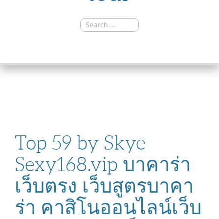
Search
for:
SKIP
TO
CONTENT
Top 59 by Skye
Sexy168.vip บาคาร่า
เว็บตรง เว็บสูตรบาคา
ร่า คาสิโนออนไลน์เว็บ