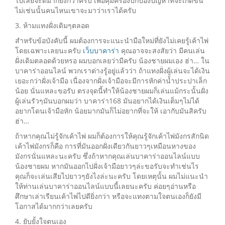
ไปเลยจะดีมากยิ่งกว่าครับ เพื่อคุ้มครองปกป้องปัญหาที่จะเกิดขึ้น
ไม่เช่นนั้นคนไหนเขาจะมาว่าเราได้ครับ
3. ห้ามแทงฝั่งเดิมๆตลอด
สำหรับข้อบังคับนี้ ผมต้องการจะแนะนำมือใหม่ที่ยังไม่เคยรู้เค้าไพ่
โดยเฉพาะเลยนะครับ
เว็บบาคาร่า
คุณอาจจะสงสัยว่า มีคนเล่น
ฝั่งเดิมตลอดด้วยหรอ ผมบอกเลยว่ามีครับ น้องชายผมเอง ฮ่า… ใน
บาคาร่าออนไลน์ พวกเราต่างรู้อยู่แล้วว่า ถ้าแทงฝั่งผู้เล่นจะได้เงิน
เยอะกว่าฝั่งเจ้ามือ เนื่องจากฝั่งเจ้ามือจะมีการหักค่าน้ำประปาเล็ก
น้อย นั่นแหละขอรับ ตรงจุดนี้ทำให้น้องชายผมก็เล่นแม้กระนั้นฝั่ง
ผู้เล่นรัวๆมันบอกผมว่า บาคาร่า168 มันอยากได้เงินเต็มๆไม่ได้
อยากโดนเจ้ามือหัก น้อยมากมันก็ไม่อยากที่จะให้ เอากับมันสิครับ
ฮ่า…
ถ้าหากคุณไม่รู้จักเค้าไพ่ ผมก็ต้องการให้คุณรู้จักเค้าไพ่มังกรสักนิด
เค้าไพ่มังกรก็คือ การที่มันออกฝั่งเดียวกันยาวๆเหมือนหางของ
มังกรนั่นแหละนะครับ ซึ่งถ้าหากคุณเล่นบาคาร่าออนไลน์แบบ
น้องชายผม หากมันออกไปฝั่งเจ้ามือยาวๆล่ะขอรับจะทำเช่นไร
คุณก็จะเล่นเสียไปยาวๆยังไงล่ะนะครับ โดยเหตุนั้น ผมไม่แนะนำ
ให้ท่านเล่นบาคาร่าออนไลน์แบบนี้เลยนะครับ ค่อยๆอ่านหรือ
ศึกษาเล่าเรียนเค้าไพ่ไปดียิ่งกว่า หรือจะแทงตามใจตนเองก็ยังมี
โอกาสได้มากกว่าเลยครับ
4. ยับยั้งใจตนเอง