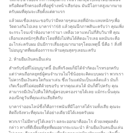
หรือคิดตรึกตรองสิ่งที่อยู่ข้างหน้าเสียก่อน มันมีโอกาสสูงมากมาย
ครับผมที่คุณจะเสียตั้งแต่ตาแรก
แล้วผมเชื่อเลยนะขอรับว่ามีหลายๆคนเลยที่มักจะแทงหนักๆเพื่อ
วัดดวงกันไปเลย บาคาร่า168 แล้วคุณนึกภาพสินะครับว่า คุณเพิ่ง
จะกระโจนเข้าห้องบาคาร่ามา เหลือเวลาแทงไม่กี่สิบวินาที คุณ
เลือกแทงหนักๆทีเดียวโดยที่ยังไม่ทันได้คิดอะไรเลย ผลมันจะคือ
อะไรล่ะครับผม มันมีการเสี่ยงสูงมากมายๆโดยเหตุนี้ นี่คือ 1 สิ่งที่
ไม่อนุญาตที่ผมต้องการจะห้ามคุณสุดๆเลยนะครับ
2. ห้ามยืมเงินคนอื่นเล่น
สำหรับข้อที่ไม่อนุญาตนี้ อันที่จริงผมก็มิได้จำกัดอะไรหรอกครับ
แต่ว่าคนถือกลยุทธ์ผู้คนจำนวนไม่ใช้น้อยจะคิดแบบผมว่า พวกเรา
ไม่ควรยืมเงินคนใดกันมาเล่น ซึ่งเว้นแต่มันเป็นเคล็ดแล้ว มันก็
เกิดเรื่องที่ไม่ค่อยดีด้วยขอรับ หากคุณเล่นได้ มันก็ดีไปครับ คุณ
สามารถมีเงินไปคืนให้กับผู้ครอบครองรายได้เลย แม้กระนั้นคุณ
ลองนึกดูวันที่คุณเล่นเสียสิครับ
บาคาร่าออนไลน์ซึ่งก็คือการพนันที่มีโอกาสได้รวมทั้งเสีย คุณจะ
คิดถึงจังหวะที่คุณจะได้อย่างเดียวมิได้เลยครับผม
พวกเราไม่มีทางรู้ได้เลยว่า ผลจะออกมาคืออะไร ด้วยเหตุผลดัง
กล่าว ทางที่ดีเยี่ยมที่สุดที่ผมอยากจะแนะนำ ห้ามยืมเงินคนอื่นเล่น