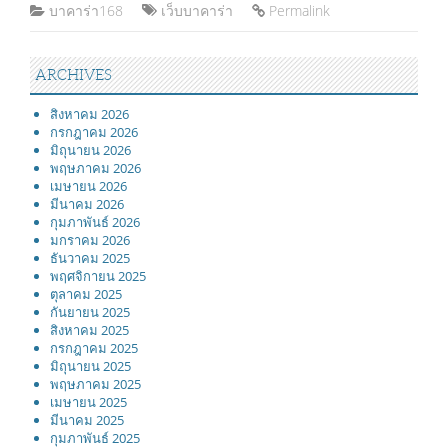
บาคาร่า168
เว็บบาคาร่า
Permalink
ARCHIVES
สิงหาคม 2026
กรกฎาคม 2026
มิถุนายน 2026
พฤษภาคม 2026
เมษายน 2026
มีนาคม 2026
กุมภาพันธ์ 2026
มกราคม 2026
ธันวาคม 2025
พฤศจิกายน 2025
ตุลาคม 2025
กันยายน 2025
สิงหาคม 2025
กรกฎาคม 2025
มิถุนายน 2025
พฤษภาคม 2025
เมษายน 2025
มีนาคม 2025
กุมภาพันธ์ 2025