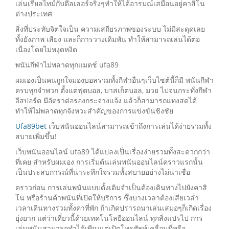
เล่นเรียลไทม์กับดีลเลอร์จริงๆทำให้ได้อารมณ์เสมือนอยู่คาสิโน
ต่างประเทศ
สิ่งที่ประทับจิตใจเป็น ความเสถียรภาพของระบบ ไม่มีสะดุดเลย
ทั้งยังภาพ เสียง และก็การวางเดิมพัน ทำให้สามารถเล่นได้ต่อ
เนื่องโดยไม่หงุดหงิด
พนันกีฬาไม่พลาดทุกแมตช์ ufa89
ผมเองเป็นคนถูกใจมองบอลรวมทั้งกีฬาอื่นๆเว็บไซต์นี้ก็มี พนันกีฬา
ครบทุกจำพวก ตั้งแต่ฟุตบอล, บาสเก็ตบอล, มวย ไปจนกระทั่งกีฬา
อีสปอร์ต มีอัตราต่อรองกระจ่างแจ้ง แล้วก็สามารถแทงสดได้
ทำให้ไม่พลาดทุกจังหวะสำคัญของการแข่งขันชิงชัย
Ufa89bet
เว็บพนันออนไลน์สามารถเข้าถึงการเล่นได้ง่ายรวมทั้ง
สบายเพิ่มขึ้น!
เว็บพนันออนไลน์ ufa89 ได้แปลงเป็นเรื่องง่ายรวมทั้งสะดวกกว่า
ที่เคย สำหรับผมเอง การเริ่มต้นเล่นพนันออนไลน์คราวแรกนั้น
เป็นประสบการณ์ที่น่าระทึกใจรวมทั้งสบายอย่างไม่น่าเชื่อ
คราวก่อน การเล่นพนันแบบดั้งเดิมจำเป็นต้องเดินทางไปยังคาสิ
โน หรือร้านค้าพนันที่เปิดให้บริการ ซึ่งบางเวลาต้องเสียเวล่ำ
เวลาเดินทางรวมทั้งค่าที่พัก ถ้าเกิดปรารถนาเล่นเสมอๆก็เกิดเรื่อง
ยุ่งยาก แต่ว่าเดี๋ยวนี้ด้วยเทคโนโลยีออนไลน์ ทุกสิ่งแปรไป การ
เล่นพนันสามารถทำได้เพียงแต่เปิดโทรศัพท์เคลื่อนที่หรือ