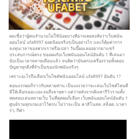
ผมเชื่อว่าผู้คนจำนวนไม่ใช้น้อยบางทีอาจเคยสงสัยว่าเว็บพนัน
ออนไลน์ ufa8997 ยอดนิยมจริงๆเป็นอย่างไร และก็คุ้มค่าการ
ลงทุนเวลาของพวกเราหรือเปล่า วันนี้ผมเลยอยากมาแชร์
ประสบการณ์ตรง ของผมกับเว็บพนันออนไลน์อันดับ 1 ที่เล่นมา
นับเป็นเวลาหลายเดือนแล้ว จนคิดว่ามันครบเครื่องรวมทั้งตอบ
ปัญหาทุกสิ่งที่จำเป็นของนักพนันจริงๆ
เพราะอะไรถึงเลือกเว็บไซต์พนันออนไลน์ ufa8997 อันดับ 1?
ตอนแรกผมก็ราวกับหลายท่าน เป็นงงงวยว่าจะเล่นเว็บไซต์ไหนดี
มีให้เลือกเยอะแยะจนถึงลายตา แต่ว่าหลังจากค้นหารีวิวรวมทั้ง
ทดสอบเล่นหลายเว็บ ในที่สุดผมก็เลือก เว็บพนันออนไลน์อันดับ 1
ศูนย์รวมทุกเกมเอาไว้ครบ ไม่ว่าจะเป็น คาสิโนสด, สล็อต, บาคา
ร่า, กีฬา