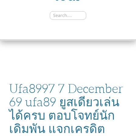
Search
for:
SKIP
TO
CONTENT
Ufa8997 7 December
69 ufa89 ยูสเดียวเล่น
ได้ครบ ตอบโจทย์นัก
เดิมพัน แจกเครดิต