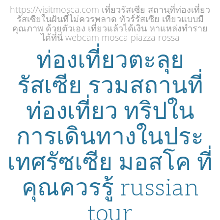
https://visitmosca.com เที่ยวรัสเซีย สถานที่ท่องเที่ยว
รัสเซียในฝันที่ไม่ควรพลาด ทัวร์รัสเซีย เที่ยวแบบมี
คุณภาพ ด้วยตัวเอง เที่ยวแล้วได้เงิน หาแหล่งทำราย
ได้ที่นี่ webcam mosca piazza rossa
ท่องเที่ยวตะลุย
รัสเซีย รวมสถานที่
ท่องเที่ยว ทริปใน
การเดินทางในประ
เทศรัซเซีย มอสโค ที่
คุณควรรู้ russian
tour