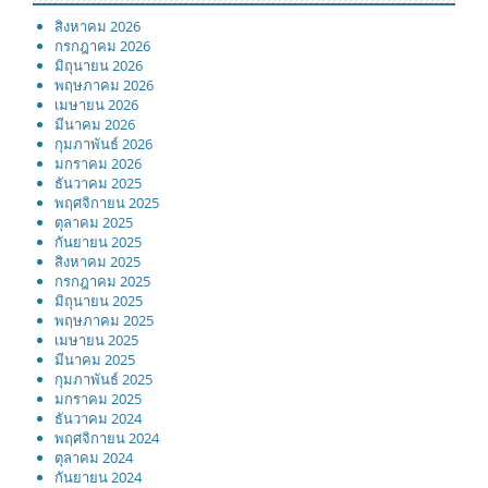
สิงหาคม 2026
กรกฎาคม 2026
มิถุนายน 2026
พฤษภาคม 2026
เมษายน 2026
มีนาคม 2026
กุมภาพันธ์ 2026
มกราคม 2026
ธันวาคม 2025
พฤศจิกายน 2025
ตุลาคม 2025
กันยายน 2025
สิงหาคม 2025
กรกฎาคม 2025
มิถุนายน 2025
พฤษภาคม 2025
เมษายน 2025
มีนาคม 2025
กุมภาพันธ์ 2025
มกราคม 2025
ธันวาคม 2024
พฤศจิกายน 2024
ตุลาคม 2024
กันยายน 2024