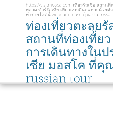
https://visitmosca.com เที่ยวรัสเซีย สถานที่ท
พลาด ทัวร์รัสเซีย เที่ยวแบบมีคุณภาพ ด้วยตัว
ทำรายได้ที่นี่ webcam mosca piazza rossa
ท่องเที่ยวตะลุยร
สถานที่ท่องเที่ย
การเดินทางในปร
เซีย มอสโค ที่คุ
russian tour