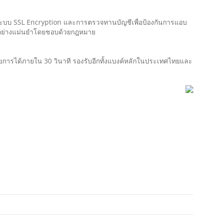
ระบบ SSL Encryption และการตรวจทานบัญชีเพื่อป้องกันการแอบ
น์อย่างแม่นยำโดยชอบด้วยกฎหมาย
การได้ภายใน 30 วินาที รองรับอีกทั้งแบงค์หลักในประเทศไทยและ