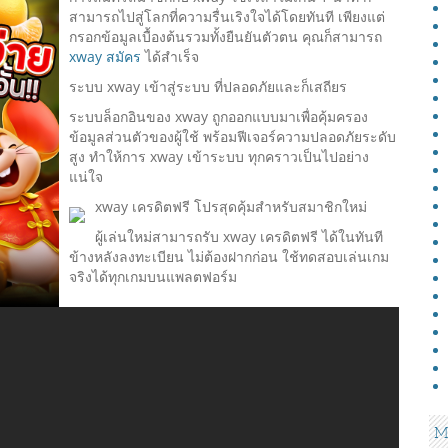
สามารถไปสู่โลกที่ความรื่นเริงใจได้โดยทันที เพียงแต่
กรอกข้อมูลเบื้องต้นรวมทั้งยืนยันตัวตน คุณก็สามารถ
xway สมัคร
ได้สำเร็จ
ระบบ xway เข้าสู่ระบบ ที่ปลอดภัยและก็เสถียร
ระบบล็อกอินของ xway ถูกออกแบบมาเพื่อคุ้มครอง
ข้อมูลส่วนตัวของผู้ใช้ พร้อมฟีเจอร์ความปลอดภัยระดับ
สูง ทำให้การ xway เข้าระบบ ทุกคราวเป็นไปอย่าง
แน่ใจ
xway เครดิตฟรี โปรสุดคุ้มสำหรับสมาชิกใหม่
ผู้เล่นใหม่สามารถรับ xway เครดิตฟรี ได้ในทันที
ข้างหลังลงทะเบียน ไม่ต้องฝากก่อน ใช้ทดสอบเล่นเกม
จริงได้ทุกเกมบนแพลตฟอร์ม
M