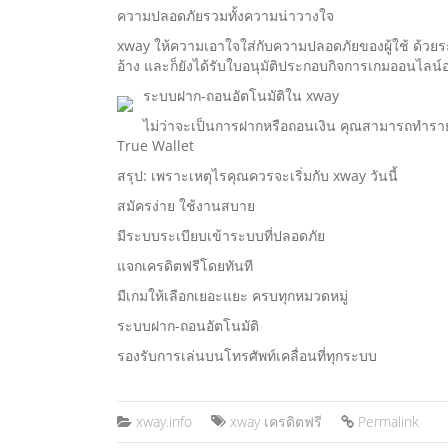
ความปลอดภัยรวมทั้งความน่าวางใจ
xway ให้ความเอาใจใส่กับความปลอดภัยของผู้ใช้ ด้วย
อ้าง และก็ยังได้รับใบอนุมัติประกอบกิจการเกมออนไล
ระบบฝาก-ถอนอัตโนมัติใน xway
ไม่ว่าจะเป็นการฝากหรือถอนเงิน คุณสามารถทำราย
True Wallet
สรุป: เพราะเหตุไรคุณควรจะเริ่มกับ xway วันนี้
สมัครง่าย ใช้งานสบาย
มีระบบระเบียบเข้าระบบที่ปลอดภัย
แจกเครดิตฟรีโดยทันที
มีเกมให้เลือกเยอะแยะ ครบทุกหมวดหมู่
ระบบฝาก-ถอนอัตโนมัติ
รองรับการเล่นบนโทรศัพท์เคลื่อนที่ทุกระบบ
xway.info
xway เครดิตฟรี
Permalink