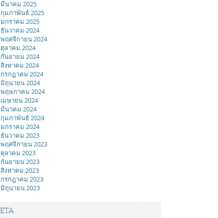
มีนาคม 2025
กุมภาพันธ์ 2025
มกราคม 2025
ธันวาคม 2024
พฤศจิกายน 2024
ตุลาคม 2024
กันยายน 2024
สิงหาคม 2024
กรกฎาคม 2024
มิถุนายน 2024
พฤษภาคม 2024
เมษายน 2024
มีนาคม 2024
กุมภาพันธ์ 2024
มกราคม 2024
ธันวาคม 2023
พฤศจิกายน 2023
ตุลาคม 2023
กันยายน 2023
สิงหาคม 2023
กรกฎาคม 2023
มิถุนายน 2023
ETA