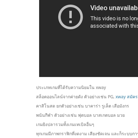
ประเภทเกมที่ได้รับความนิยมใน xway
สล็อตออนไลน์จากค่ายดัง ตัวอย่างเช่น PG,
xway สมัคร
คาสิโนสด ยกตัวอย่างเช่น บาคาร่า รูเล็ต เสือมังกร
พนันกีฬา ตัวอย่างเช่น ฟุตบอล บาสเกตบอล มวย
เกมยิงปลารวมทั้งเกมเทเบิลอื่นๆ
ทุกเกมมีภาพกราฟิกที่งดงาม เสียงชัดเจน และก็ระบบการเ