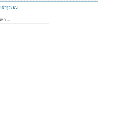
เข้าสู่ระบบ
นหา
รับ: