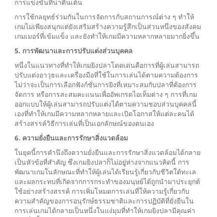
การแข่งขันที่น่าตื่นเต้น
การใช้กลยุทธ์ร่วมกันในการจัดการกับสถานการณ์ต่าง ๆ ทำให้
เกมไม่เพียงสนุกแต่ยังเสริมสร้างความรู้สึกเป็นส่วนหนึ่งของสังคม
เกมเมอร์ที่เข้มแข็ง และยังทำให้เกมมีความหลากหลายมากยิ่งขึ้น
5. การพัฒนาและการปรับแต่งส่วนบุคคล
หนึ่งในแนวทางที่ทำให้เกมยิงปลาโดดเด่นคือการที่ผู้เล่นสามารถ
ปรับแต่งอาวุธและเครื่องมือที่ใช้ในการเล่นได้ตามความต้องการ
ไม่ว่าจะเป็นการเลือกฟังก์ชั่นการยิงที่เหมาะสมกับปลาที่ต้องการ
จัดการ หรือการสะสมคะแนนเพื่ออัพเกรดไอเท็มต่าง ๆ การที่เกม
ออกแบบให้ผู้เล่นสามารถปรับแต่งได้ตามความชอบส่วนบุคคลนี้
เองที่ทำให้เกมมีความหลากหลายและเปิดโอกาสให้แต่ละคนได้
สร้างสรรค์วิธีการเล่นที่เป็นเอกลักษณ์ของตนเอง
6. ความยั่งยืนและการรักษาสิ่งแวดล้อม
ในยุคนี้การคำนึงถึงความยั่งยืนและการรักษาสิ่งแวดล้อมได้กลาย
เป็นหัวข้อที่สำคัญ ซึ่งเกมยิงปลาก็ไม่อยู่ห่างจากแนวคิดนี้ การ
พัฒนาเกมในลักษณะที่ทำให้ผู้เล่นได้เรียนรู้เกี่ยวกับชีวิตใต้ทะเล
และผลกระทบที่เกิดจากการกระทำของมนุษย์ได้ถูกนำมาประยุกต์
ใช้อย่างสร้างสรรค์ การเพิ่มโหมดการเล่นที่ให้ความรู้เกี่ยวกับ
ความสำคัญของการอนุรักษ์ธรรมชาติและการปฏิบัติที่ยั่งยืนใน
การเล่นเกมได้กลายเป็นหนึ่งในแง่มุมที่ทำให้เกมยิงปลามีคุณค่า