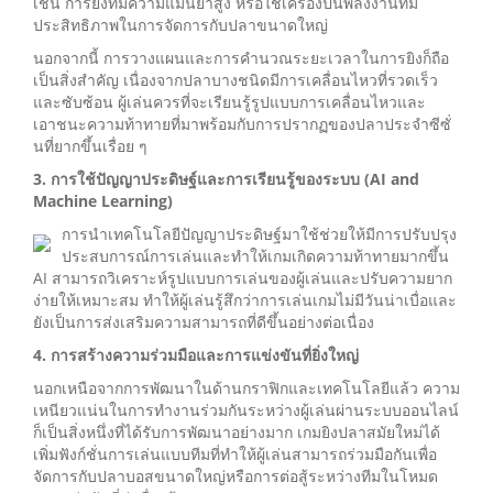
เช่น การยิงที่มีความแม่นยำสูง หรือใช้เครื่องปืนพลังงานที่มี
ประสิทธิภาพในการจัดการกับปลาขนาดใหญ่
นอกจากนี้ การวางแผนและการคำนวณระยะเวลาในการยิงก็ถือ
เป็นสิ่งสำคัญ เนื่องจากปลาบางชนิดมีการเคลื่อนไหวที่รวดเร็ว
และซับซ้อน ผู้เล่นควรที่จะเรียนรู้รูปแบบการเคลื่อนไหวและ
เอาชนะความท้าทายที่มาพร้อมกับการปรากฏของปลาประจำซีซั่
นที่ยากขึ้นเรื่อย ๆ
3. การใช้ปัญญาประดิษฐ์และการเรียนรู้ของระบบ (AI and
Machine Learning)
การนำเทคโนโลยีปัญญาประดิษฐ์มาใช้ช่วยให้มีการปรับปรุง
ประสบการณ์การเล่นและทำให้เกมเกิดความท้าทายมากขึ้น
AI สามารถวิเคราะห์รูปแบบการเล่นของผู้เล่นและปรับความยาก
ง่ายให้เหมาะสม ทำให้ผู้เล่นรู้สึกว่าการเล่นเกมไม่มีวันน่าเบื่อและ
ยังเป็นการส่งเสริมความสามารถที่ดีขึ้นอย่างต่อเนื่อง
4. การสร้างความร่วมมือและการแข่งขันที่ยิ่งใหญ่
นอกเหนือจากการพัฒนาในด้านกราฟิกและเทคโนโลยีแล้ว ความ
เหนียวแน่นในการทำงานร่วมกันระหว่างผู้เล่นผ่านระบบออนไลน์
ก็เป็นสิ่งหนึ่งที่ได้รับการพัฒนาอย่างมาก เกมยิงปลาสมัยใหม่ได้
เพิ่มฟังก์ชั่นการเล่นแบบทีมที่ทำให้ผู้เล่นสามารถร่วมมือกันเพื่อ
จัดการกับปลาบอสขนาดใหญ่หรือการต่อสู้ระหว่างทีมในโหมด