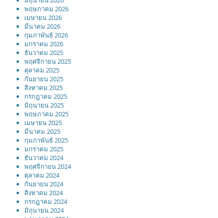
มิถุนายน 2026
พฤษภาคม 2026
เมษายน 2026
มีนาคม 2026
กุมภาพันธ์ 2026
มกราคม 2026
ธันวาคม 2025
พฤศจิกายน 2025
ตุลาคม 2025
กันยายน 2025
สิงหาคม 2025
กรกฎาคม 2025
มิถุนายน 2025
พฤษภาคม 2025
เมษายน 2025
มีนาคม 2025
กุมภาพันธ์ 2025
มกราคม 2025
ธันวาคม 2024
พฤศจิกายน 2024
ตุลาคม 2024
กันยายน 2024
สิงหาคม 2024
กรกฎาคม 2024
มิถุนายน 2024