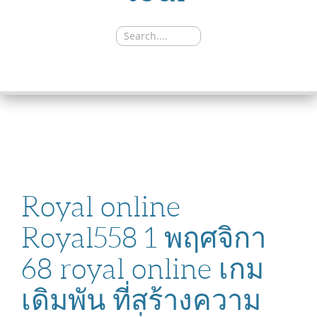
Search
for:
SKIP
TO
CONTENT
Royal online
Royal558 1 พฤศจิกา
68 royal online เกม
เดิมพัน ที่สร้างความ