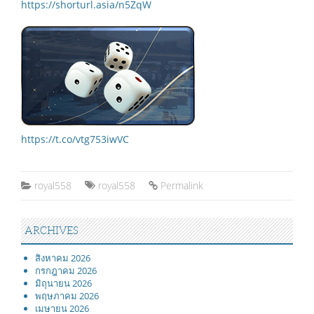
https://shorturl.asia/n5ZqW
https://t.co/vtg753iwVC
royal558
royal558
Permalink
ARCHIVES
สิงหาคม 2026
กรกฎาคม 2026
มิถุนายน 2026
พฤษภาคม 2026
เมษายน 2026