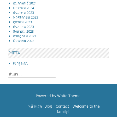
กุมภาพันธ์ 2024
มกราคม 2024
ธันวาคม 2023
พฤศจิกายน 2023
ตุลาคม 2023
กันยายน 2023
สิงหาคม 2023
กรกฎาคม 2023
มิถุนายน 2023
META
เข้าสู่ระบบ
ค้นหา
สำหรับ:
Powered by
White Theme
.
หน้าแรก
Blog
Contact
Welcome to the
family!