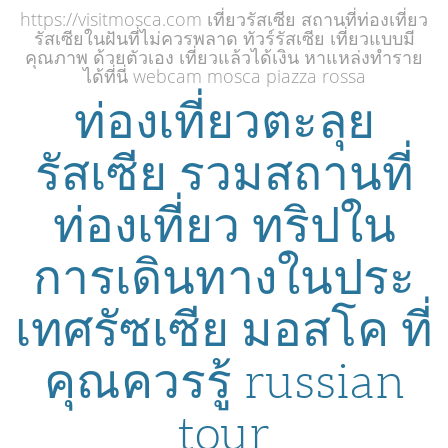
https://visitmosca.com เที่ยวรัสเซีย สถานที่ท่องเที่ยว
รัสเซียในฝันที่ไม่ควรพลาด ทัวร์รัสเซีย เที่ยวแบบมี
คุณภาพ ด้วยตัวเอง เที่ยวแล้วได้เงิน หาแหล่งทำราย
ได้ที่นี่ webcam mosca piazza rossa
ท่องเที่ยวตะลุย
รัสเซีย รวมสถานที่
ท่องเที่ยว ทริปใน
การเดินทางในประ
เทศรัซเซีย มอสโค ที่
คุณควรรู้ russian
tour