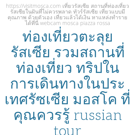
https://visitmosca.com เที่ยวรัสเซีย สถานที่ท่องเที่ยว
รัสเซียในฝันที่ไม่ควรพลาด ทัวร์รัสเซีย เที่ยวแบบมี
คุณภาพ ด้วยตัวเอง เที่ยวแล้วได้เงิน หาแหล่งทำราย
ได้ที่นี่ webcam mosca piazza rossa
ท่องเที่ยวตะลุย
รัสเซีย รวมสถานที่
ท่องเที่ยว ทริปใน
การเดินทางในประ
เทศรัซเซีย มอสโค ที่
คุณควรรู้ russian
tour