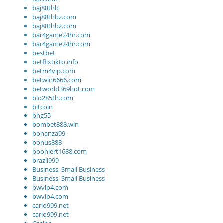
baj88thb
baj88thbz.com
baj88thbz.com
bar4game24hr.com
bar4game24hr.com
bestbet
betflixtikto.info
betm4vip.com
betwin6666.com
betworld369hot.com
bio285th.com
bitcoin
bng55
bombet888.win
bonanza99
bonus888
boonlert1688.com
brazil999
Business, Small Business
Business, Small Business
bwvip4.com
bwvip4.com
carlo999.net
carlo999.net
Casino