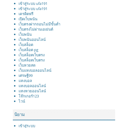
เข้าสู่ระบบ ufa191
เข้าสู่ระบบ ufa191
เครดิตฟรี
เปิดเว็บพนัน
เว็บตรงฝากถอนไม่มีขั้นต่ำ
เว็บตรงไม่ผ่านเอเย่นต์
เว็บพนัน
เว็บพนันออนไลน์
เว็บสล็อต
เว็บสล็อต pg
เว็บสล็อตเว็บตรง
เว็บสล็อตเว็บตรง
เว็บหวยสด
เว็บแทงบอลออนไลน์
เศรษฐี99
แทงบอล
แทงบอลออนไลน์
แทงหวยออนไลน์
โจ๊กเกอร์123
ไวน์
นิยาม
เข้าสู่ระบบ