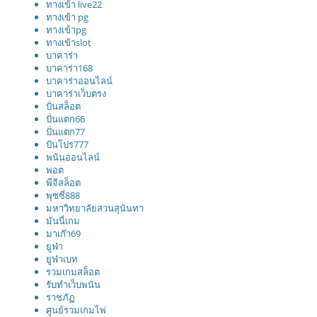
ทางเข้า live22
ทางเข้า pg
ทางเข้าpg
ทางเข้าslot
บาคาร่า
บาคาร่า168
บาคาร่าออนไลน์
บาคาร่าเว็บตรง
ปั่นสล็อต
ปั่นแตก66
ปั่นแตก77
ปันโปร777
พนันออนไลน์
พอต
พีจีสล็อต
พุซซี่888
มหาวิทยาลัยสวนสุนันทา
มันนี่เกม
มาเก๊า69
ยูฟ่า
ยูฟ่าเบท
รวมเกมสล็อต
รับทำเว็บพนัน
ราชภัฏ
ศูนย์รวมเกมไพ่