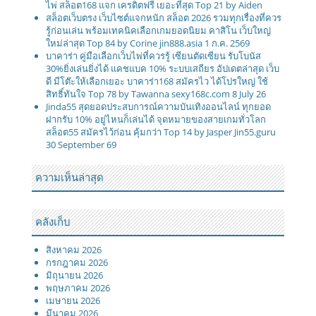
ไพ่ สล็อต168 แจก เครดิตฟรี เยอะที่สุด Top 21 by Aiden
สล็อตเว็บตรง เว็บไซต์แจกหนัก สล็อต 2026 รวมทุกเรื่องที่ควร
รู้ก่อนเล่น พร้อมเทคนิคเลือกเกมยอดนิยม คาสิโน เว็บใหญ่
ใหม่ล่าสุด Top 84 by Corine jin888.asia 1 ก.ค. 2569
บาคาร่า คู่มือเลือกเว็บไพ่ที่ควรรู้ เซียนตัดเซียน รับโบนัส
30%ยิ่งเล่นยิ่งได้ แคชแบค 10% ระบบเสถียร อัปเดตล่าสุด เว็บ
ดี มีโต๊ะให้เลือกเยอะ บาคาร่า168 สมัครไว ได้โปรใหญ่ ใช้
สิทธิ์ทันใจ Top 78 by Tawanna sexy168c.com 8 July 26
Jinda55 สุดยอดประสบการณ์ความบันเทิงออนไลน์ ทุกยอด
ฝากรับ 10% อยู่ไหนก็เล่นได้ จุดหมายของสายเกมทั่วโลก
สล็อต55 สมัครไว้ก่อน คุ้มกว่า Top 14 by Jasper Jin55.guru
30 September 69
ความเห็นล่าสุด
คลังเก็บ
สิงหาคม 2026
กรกฎาคม 2026
มิถุนายน 2026
พฤษภาคม 2026
เมษายน 2026
มีนาคม 2026