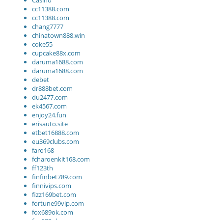
cc11388.com
cc11388.com
chang7777
chinatown888.win
coke55
cupcake88x.com
daruma1688.com
daruma1688.com
debet
dr888bet.com
du2477.com
ek4567.com
enjoy24.fun
erisauto.site
etbet16888.com
eu369clubs.com
faro168
fcharoenkit168.com
ff123th
finfinbet789.com
finnivips.com
fizz169bet.com
fortune99vip.com
fox689ok.com