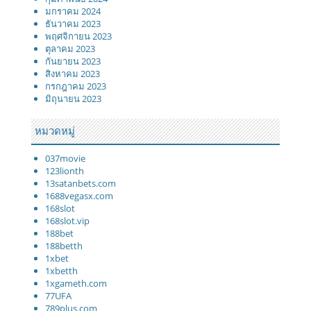
มกราคม 2024
ธันวาคม 2023
พฤศจิกายน 2023
ตุลาคม 2023
กันยายน 2023
สิงหาคม 2023
กรกฎาคม 2023
มิถุนายน 2023
หมวดหมู่
037movie
123lionth
13satanbets.com
1688vegasx.com
168slot
168slot.vip
188bet
188betth
1xbet
1xbetth
1xgameth.com
77UFA
789plus.com