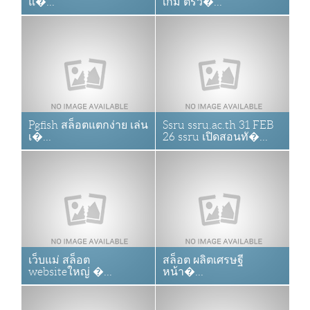
แ�...
เกม ตรว�...
Pgfish สล็อตแตกง่าย เล่น
Ssru ssru.ac.th 31 FEB
เ�...
26 ssru เปิดสอนทั�...
เว็บแม่ สล็อต
สล็อต ผลิตเศรษฐี
websiteใหญ่ �...
หน้า�...